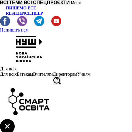
ВСІ ТЕМИ
ВСІ СПЕЦПРОЄКТИ
Меню
ПИШЕМО ЕСЕ
RESILIENCE.HELP
Напишіть нам
Для всіх
Для всіх
Батькам
Вчителям
Директорам
Учням