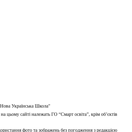
 "Нова Українська Школа"
 на цьому сайті належать ГО “Смарт освіта”, крім об’єктів
користання фото та зображень без погодження з редакцією