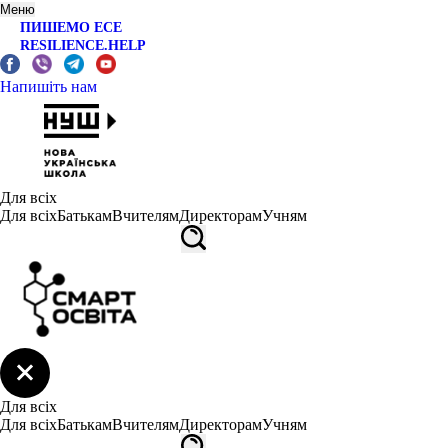
Меню
ПИШЕМО ЕСЕ
RESILIENCE.HELP
Напишіть нам
Для всіх
Для всіх
Батькам
Вчителям
Директорам
Учням
Для всіх
Для всіх
Батькам
Вчителям
Директорам
Учням