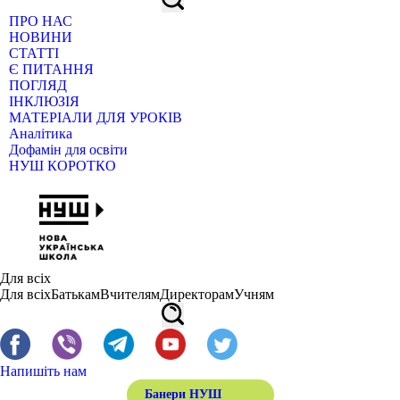
ПРО НАС
НОВИНИ
СТАТТІ
Є ПИТАННЯ
ПОГЛЯД
ІНКЛЮЗІЯ
МАТЕРІАЛИ ДЛЯ УРОКІВ
Аналітика
Дофамін для освіти
НУШ КОРОТКО
Для всіх
Для всіх
Батькам
Вчителям
Директорам
Учням
Напишіть нам
Банери НУШ