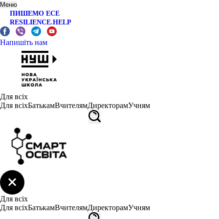
Меню
ПИШЕМО ЕСЕ
RESILIENCE.HELP
Напишіть нам
Для всіх
Для всіх
Батькам
Вчителям
Директорам
Учням
Для всіх
Для всіх
Батькам
Вчителям
Директорам
Учням