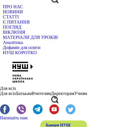
ПРО НАС
НОВИНИ
СТАТТІ
Є ПИТАННЯ
ПОГЛЯД
ІНКЛЮЗІЯ
МАТЕРІАЛИ ДЛЯ УРОКІВ
Аналітика
Дофамін для освіти
НУШ КОРОТКО
Для всіх
Для всіх
Батькам
Вчителям
Директорам
Учням
Напишіть нам
Банери НУШ