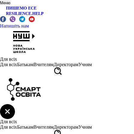
Меню
ПИШЕМО ЕСЕ
RESILIENCE.HELP
Напишіть нам
Для всіх
Для всіх
Батькам
Вчителям
Директорам
Учням
Для всіх
Для всіх
Батькам
Вчителям
Директорам
Учням