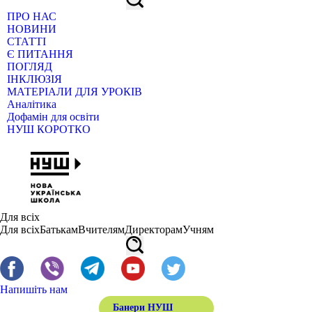
ПРО НАС
НОВИНИ
СТАТТІ
Є ПИТАННЯ
ПОГЛЯД
ІНКЛЮЗІЯ
МАТЕРІАЛИ ДЛЯ УРОКІВ
Аналітика
Дофамін для освіти
НУШ КОРОТКО
Для всіх
Для всіх
Батькам
Вчителям
Директорам
Учням
Напишіть нам
Банери НУШ