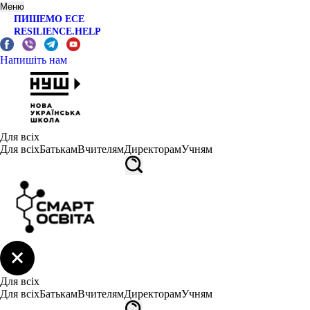
Меню
ПИШЕМО ЕСЕ
RESILIENCE.HELP
Напишіть нам
Для всіх
Для всіх
Батькам
Вчителям
Директорам
Учням
Для всіх
Для всіх
Батькам
Вчителям
Директорам
Учням