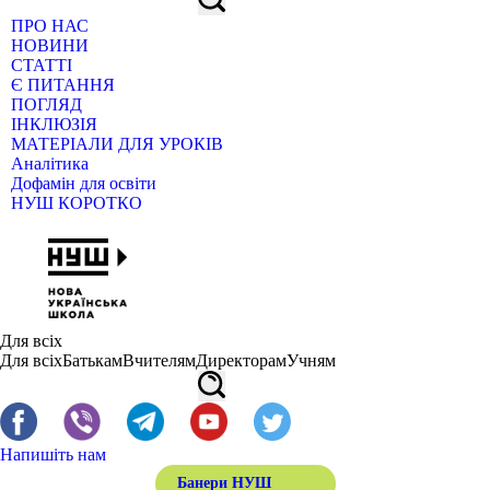
ПРО НАС
НОВИНИ
СТАТТІ
Є ПИТАННЯ
ПОГЛЯД
ІНКЛЮЗІЯ
МАТЕРІАЛИ ДЛЯ УРОКІВ
Аналітика
Дофамін для освіти
НУШ КОРОТКО
Для всіх
Для всіх
Батькам
Вчителям
Директорам
Учням
Напишіть нам
Банери НУШ