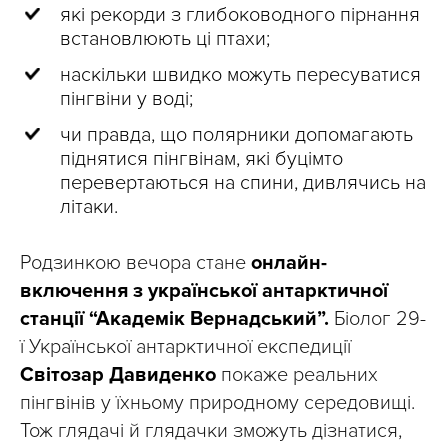
які рекорди з глибоководного пірнання
встановлюють ці птахи;
наскільки швидко можуть пересуватися
пінгвіни у воді;
чи правда, що полярники допомагають
піднятися пінгвінам, які буцімто
перевертаються на спини, дивлячись на
літаки.
Родзинкою вечора стане
онлайн-
включення з української антарктичної
станції “Академік Вернадський”.
Біолог 29-
ї Української антарктичної експедиції
Світозар Давиденко
покаже реальних
пінгвінів у їхньому природному середовищі.
Тож глядачі й глядачки зможуть дізнатися,