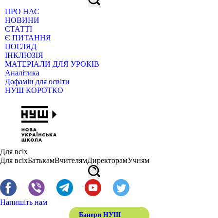
ПРО НАС
НОВИНИ
СТАТТІ
Є ПИТАННЯ
ПОГЛЯД
ІНКЛЮЗІЯ
МАТЕРІАЛИ ДЛЯ УРОКІВ
Аналітика
Дофамін для освіти
НУШ КОРОТКО
Для всіх
Для всіх
Батькам
Вчителям
Директорам
Учням
Напишіть нам
Банери НУШ