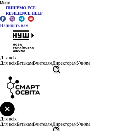
Меню
ПИШЕМО ЕСЕ
RESILIENCE.HELP
Напишіть нам
Для всіх
Для всіх
Батькам
Вчителям
Директорам
Учням
Для всіх
Для всіх
Батькам
Вчителям
Директорам
Учням