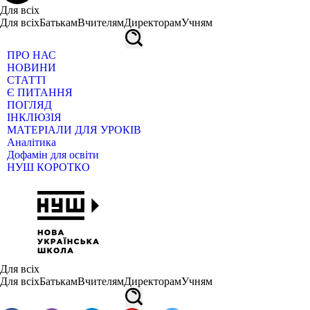
Для всіх
Для всіх
Батькам
Вчителям
Директорам
Учням
ПРО НАС
НОВИНИ
СТАТТІ
Є ПИТАННЯ
ПОГЛЯД
ІНКЛЮЗІЯ
МАТЕРІАЛИ ДЛЯ УРОКІВ
Аналітика
Дофамін для освіти
НУШ КОРОТКО
Для всіх
Для всіх
Батькам
Вчителям
Директорам
Учням