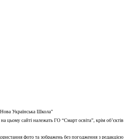
 "Нова Українська Школа"
 на цьому сайті належать ГО “Смарт освіта”, крім об’єктів
користання фото та зображень без погодження з редакцією