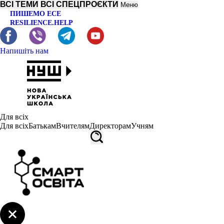
ВСІ ТЕМИ
ВСІ СПЕЦПРОЄКТИ
Меню
ПИШЕМО ЕСЕ
RESILIENCE.HELP
Напишіть нам
Для всіх
Для всіх
Батькам
Вчителям
Директорам
Учням