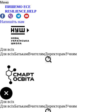
Меню
ПИШЕМО ЕСЕ
RESILIENCE.HELP
Напишіть нам
Для всіх
Для всіх
Батькам
Вчителям
Директорам
Учням
Для всіх
Для всіх
Батькам
Вчителям
Директорам
Учням