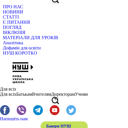
ПРО НАС
НОВИНИ
СТАТТІ
Є ПИТАННЯ
ПОГЛЯД
ІНКЛЮЗІЯ
МАТЕРІАЛИ ДЛЯ УРОКІВ
Аналітика
Дофамін для освіти
НУШ КОРОТКО
Для всіх
Для всіх
Батькам
Вчителям
Директорам
Учням
Напишіть нам
Банери НУШ