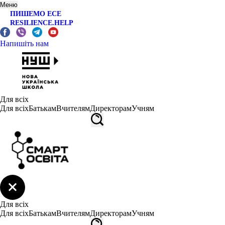
Меню
ПИШЕМО ЕСЕ
RESILIENCE.HELP
Напишіть нам
Для всіх
Для всіх
Батькам
Вчителям
Директорам
Учням
Для всіх
Для всіх
Батькам
Вчителям
Директорам
Учням