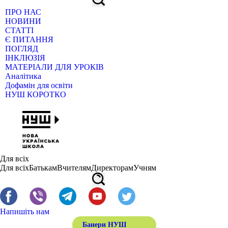
ПРО НАС
НОВИНИ
СТАТТІ
Є ПИТАННЯ
ПОГЛЯД
ІНКЛЮЗІЯ
МАТЕРІАЛИ ДЛЯ УРОКІВ
Аналітика
Дофамін для освіти
НУШ КОРОТКО
Для всіх
Для всіх
Батькам
Вчителям
Директорам
Учням
Напишіть нам
Банери НУШ