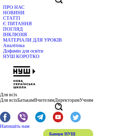
ПРО НАС
НОВИНИ
СТАТТІ
Є ПИТАННЯ
ПОГЛЯД
ІНКЛЮЗІЯ
МАТЕРІАЛИ ДЛЯ УРОКІВ
Аналітика
Дофамін для освіти
НУШ КОРОТКО
Для всіх
Для всіх
Батькам
Вчителям
Директорам
Учням
Напишіть нам
Банери НУШ