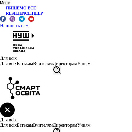
Меню
ПИШЕМО ЕСЕ
RESILIENCE.HELP
Напишіть нам
Для всіх
Для всіх
Батькам
Вчителям
Директорам
Учням
Для всіх
Для всіх
Батькам
Вчителям
Директорам
Учням