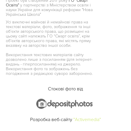
Проект був створений 2017 року
ГО "Смарт
Освіта"
у партнерстві з Міністерством освіти і
науки України для комунікації реформи "Нова
Українська Школа"
Усі виключні майнові й немайнові права на
текстові матеріали, фото, зображення та інші
об’єкти авторського права, що розміщені на
цьому сайті належать ГО “Смарт освіта”, крім
об’єктів авторського права, які містять пряму
вказівку на авторство іншої особи.
Використання текстових матеріалів сайту
дозволено лише з посиланням (для інтернет-
видань - гіперпосиланням) на джерело.
Використання фото та зображень без
погодження з редакцією суворо заборонено.
Стокові фото від
Розробка веб-сайту
"Activemedia"