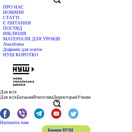
ПРО НАС
НОВИНИ
СТАТТІ
Є ПИТАННЯ
ПОГЛЯД
ІНКЛЮЗІЯ
МАТЕРІАЛИ ДЛЯ УРОКІВ
Аналітика
Дофамін для освіти
НУШ КОРОТКО
Для всіх
Для всіх
Батькам
Вчителям
Директорам
Учням
Напишіть нам
Банери НУШ