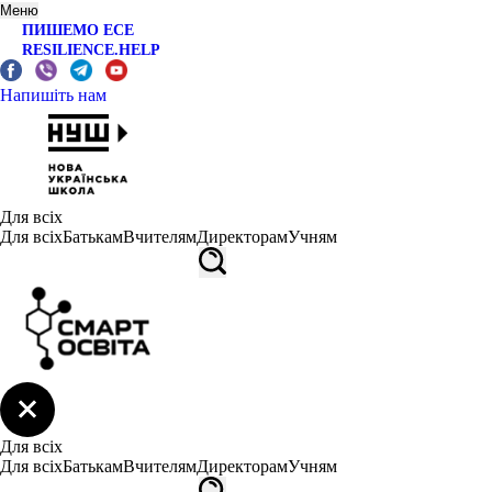
Меню
ПИШЕМО ЕСЕ
RESILIENCE.HELP
Напишіть нам
Для всіх
Для всіх
Батькам
Вчителям
Директорам
Учням
Для всіх
Для всіх
Батькам
Вчителям
Директорам
Учням