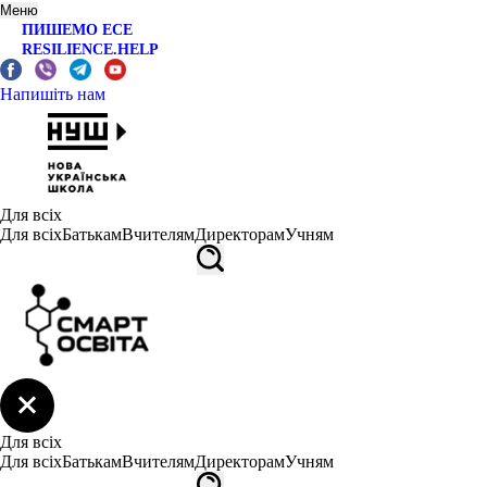
Меню
ПИШЕМО ЕСЕ
RESILIENCE.HELP
Напишіть нам
Для всіх
Для всіх
Батькам
Вчителям
Директорам
Учням
Для всіх
Для всіх
Батькам
Вчителям
Директорам
Учням