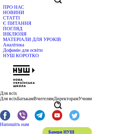
ПРО НАС
НОВИНИ
СТАТТІ
Є ПИТАННЯ
ПОГЛЯД
ІНКЛЮЗІЯ
МАТЕРІАЛИ ДЛЯ УРОКІВ
Аналітика
Дофамін для освіти
НУШ КОРОТКО
Для всіх
Для всіх
Батькам
Вчителям
Директорам
Учням
Напишіть нам
Банери НУШ