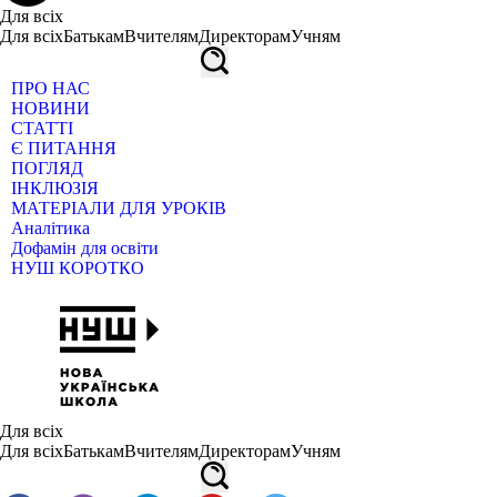
Для всіх
Для всіх
Батькам
Вчителям
Директорам
Учням
ПРО НАС
НОВИНИ
СТАТТІ
Є ПИТАННЯ
ПОГЛЯД
ІНКЛЮЗІЯ
МАТЕРІАЛИ ДЛЯ УРОКІВ
Аналітика
Дофамін для освіти
НУШ КОРОТКО
Для всіх
Для всіх
Батькам
Вчителям
Директорам
Учням