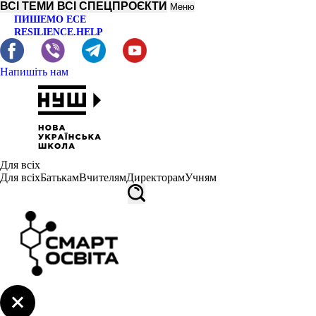
ВСІ ТЕМИ
ВСІ СПЕЦПРОЄКТИ
Меню
ПИШЕМО ЕСЕ
RESILIENCE.HELP
Напишіть нам
Для всіх
Для всіх
Батькам
Вчителям
Директорам
Учням