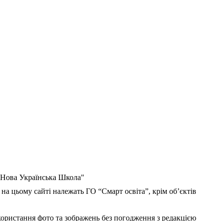
 "Нова Українська Школа"
 на цьому сайті належать ГО “Смарт освіта”, крім об’єктів
користання фото та зображень без погодження з редакцією