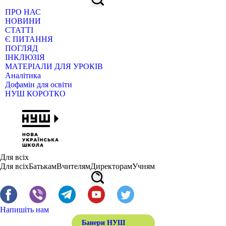
ПРО НАС
НОВИНИ
СТАТТІ
Є ПИТАННЯ
ПОГЛЯД
ІНКЛЮЗІЯ
МАТЕРІАЛИ ДЛЯ УРОКІВ
Аналітика
Дофамін для освіти
НУШ КОРОТКО
Для всіх
Для всіх
Батькам
Вчителям
Директорам
Учням
Напишіть нам
Банери НУШ