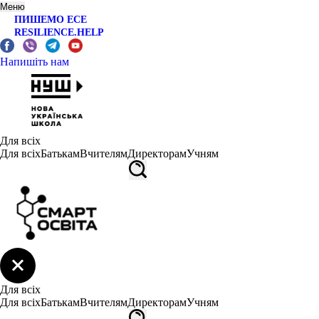
Меню
ПИШЕМО ЕСЕ
RESILIENCE.HELP
Напишіть нам
Для всіх
Для всіх
Батькам
Вчителям
Директорам
Учням
Для всіх
Для всіх
Батькам
Вчителям
Директорам
Учням