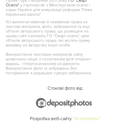
Проект був створений 2017 року
ГО "Смарт
Освіта"
у партнерстві з Міністерством освіти і
науки України для комунікації реформи "Нова
Українська Школа"
Усі виключні майнові й немайнові права на
текстові матеріали, фото, зображення та інші
об’єкти авторського права, що розміщені на
цьому сайті належать ГО “Смарт освіта”, крім
об’єктів авторського права, які містять пряму
вказівку на авторство іншої особи.
Використання текстових матеріалів сайту
дозволено лише з посиланням (для інтернет-
видань - гіперпосиланням) на джерело.
Використання фото та зображень без
погодження з редакцією суворо заборонено.
Стокові фото від
Розробка веб-сайту
"Activemedia"