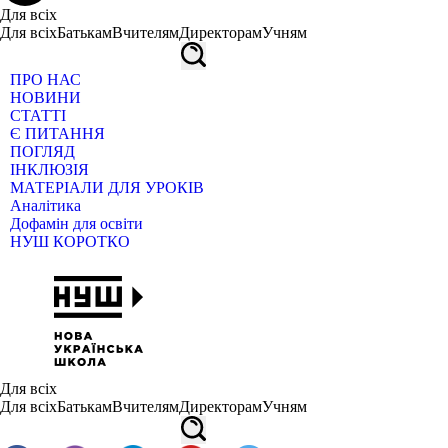
Для всіх
Для всіх
Батькам
Вчителям
Директорам
Учням
ПРО НАС
НОВИНИ
СТАТТІ
Є ПИТАННЯ
ПОГЛЯД
ІНКЛЮЗІЯ
МАТЕРІАЛИ ДЛЯ УРОКІВ
Аналітика
Дофамін для освіти
НУШ КОРОТКО
Для всіх
Для всіх
Батькам
Вчителям
Директорам
Учням