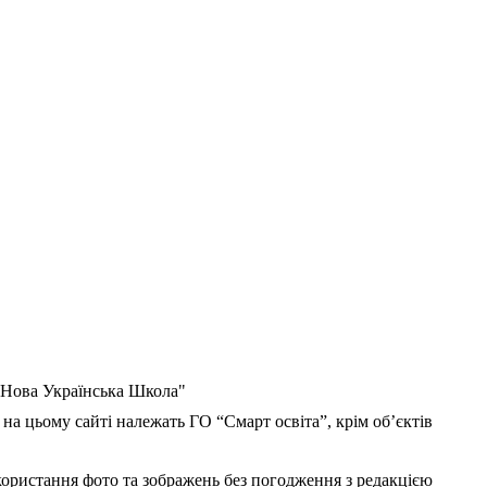
 "Нова Українська Школа"
 на цьому сайті належать ГО “Смарт освіта”, крім об’єктів
користання фото та зображень без погодження з редакцією