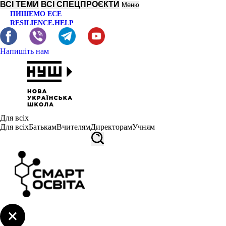
ВСІ ТЕМИ
ВСІ СПЕЦПРОЄКТИ
Меню
ПИШЕМО ЕСЕ
RESILIENCE.HELP
Напишіть нам
Для всіх
Для всіх
Батькам
Вчителям
Директорам
Учням