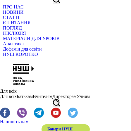
ПРО НАС
НОВИНИ
СТАТТІ
Є ПИТАННЯ
ПОГЛЯД
ІНКЛЮЗІЯ
МАТЕРІАЛИ ДЛЯ УРОКІВ
Аналітика
Дофамін для освіти
НУШ КОРОТКО
Для всіх
Для всіх
Батькам
Вчителям
Директорам
Учням
Напишіть нам
Банери НУШ