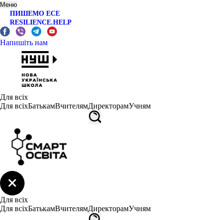
Меню
ПИШЕМО ЕСЕ
RESILIENCE.HELP
Напишіть нам
Для всіх
Для всіх
Батькам
Вчителям
Директорам
Учням
Для всіх
Для всіх
Батькам
Вчителям
Директорам
Учням