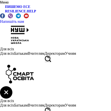
Меню
ПИШЕМО ЕСЕ
RESILIENCE.HELP
Напишіть нам
Для всіх
Для всіх
Батькам
Вчителям
Директорам
Учням
Для всіх
Для всіх
Батькам
Вчителям
Директорам
Учням