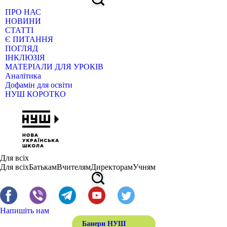
ПРО НАС
НОВИНИ
СТАТТІ
Є ПИТАННЯ
ПОГЛЯД
ІНКЛЮЗІЯ
МАТЕРІАЛИ ДЛЯ УРОКІВ
Аналітика
Дофамін для освіти
НУШ КОРОТКО
Для всіх
Для всіх
Батькам
Вчителям
Директорам
Учням
Напишіть нам
Банери НУШ