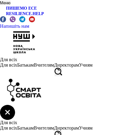
Меню
ПИШЕМО ЕСЕ
RESILIENCE.HELP
Напишіть нам
Для всіх
Для всіх
Батькам
Вчителям
Директорам
Учням
Для всіх
Для всіх
Батькам
Вчителям
Директорам
Учням