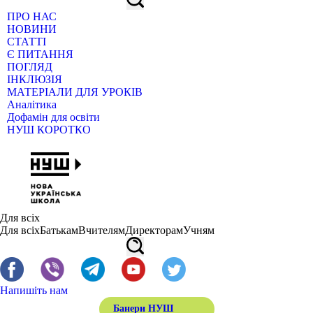
ПРО НАС
НОВИНИ
СТАТТІ
Є ПИТАННЯ
ПОГЛЯД
ІНКЛЮЗІЯ
МАТЕРІАЛИ ДЛЯ УРОКІВ
Аналітика
Дофамін для освіти
НУШ КОРОТКО
Для всіх
Для всіх
Батькам
Вчителям
Директорам
Учням
Напишіть нам
Банери НУШ