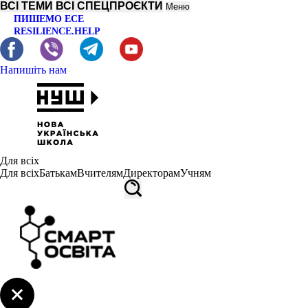
ВСІ ТЕМИ
ВСІ СПЕЦПРОЄКТИ
Меню
ПИШЕМО ЕСЕ
RESILIENCE.HELP
Напишіть нам
Для всіх
Для всіх
Батькам
Вчителям
Директорам
Учням