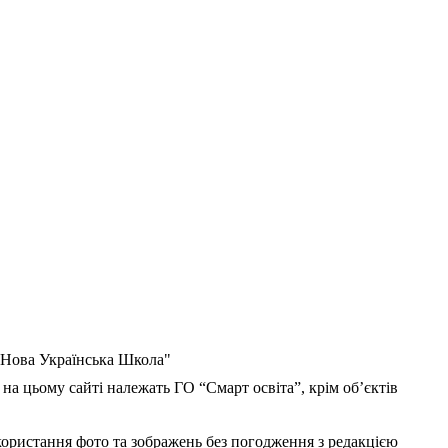
 "Нова Українська Школа"
 на цьому сайті належать ГО “Смарт освіта”, крім об’єктів
користання фото та зображень без погодження з редакцією