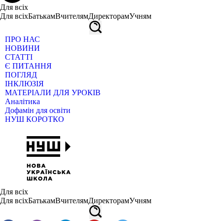
Для всіх
Для всіх
Батькам
Вчителям
Директорам
Учням
ПРО НАС
НОВИНИ
СТАТТІ
Є ПИТАННЯ
ПОГЛЯД
ІНКЛЮЗІЯ
МАТЕРІАЛИ ДЛЯ УРОКІВ
Аналітика
Дофамін для освіти
НУШ КОРОТКО
Для всіх
Для всіх
Батькам
Вчителям
Директорам
Учням