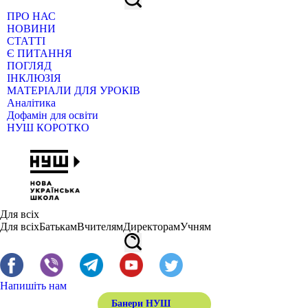
ПРО НАС
НОВИНИ
СТАТТІ
Є ПИТАННЯ
ПОГЛЯД
ІНКЛЮЗІЯ
МАТЕРІАЛИ ДЛЯ УРОКІВ
Аналітика
Дофамін для освіти
НУШ КОРОТКО
Для всіх
Для всіх
Батькам
Вчителям
Директорам
Учням
Напишіть нам
Банери НУШ