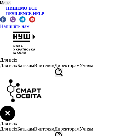
Меню
ПИШЕМО ЕСЕ
RESILIENCE.HELP
Напишіть нам
Для всіх
Для всіх
Батькам
Вчителям
Директорам
Учням
Для всіх
Для всіх
Батькам
Вчителям
Директорам
Учням