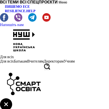
ВСІ ТЕМИ
ВСІ СПЕЦПРОЄКТИ
Меню
ПИШЕМО ЕСЕ
RESILIENCE.HELP
Напишіть нам
Для всіх
Для всіх
Батькам
Вчителям
Директорам
Учням