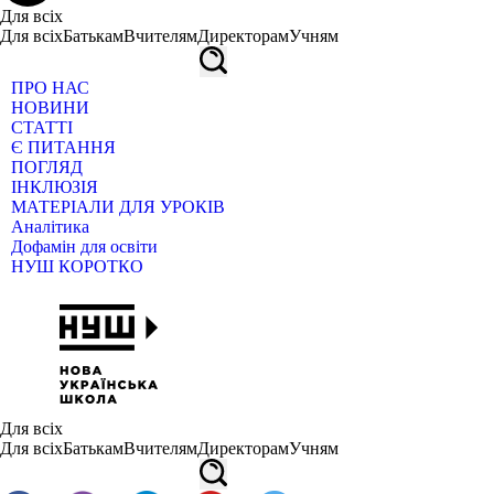
Для всіх
Для всіх
Батькам
Вчителям
Директорам
Учням
ПРО НАС
НОВИНИ
СТАТТІ
Є ПИТАННЯ
ПОГЛЯД
ІНКЛЮЗІЯ
МАТЕРІАЛИ ДЛЯ УРОКІВ
Аналітика
Дофамін для освіти
НУШ КОРОТКО
Для всіх
Для всіх
Батькам
Вчителям
Директорам
Учням