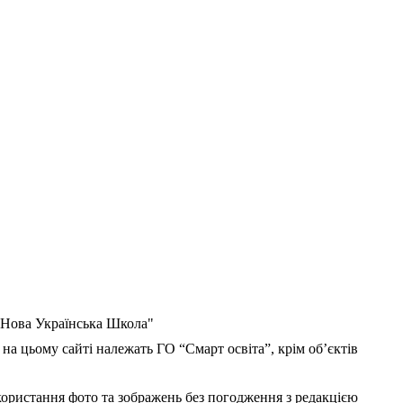
 "Нова Українська Школа"
 на цьому сайті належать ГО “Смарт освіта”, крім об’єктів
користання фото та зображень без погодження з редакцією