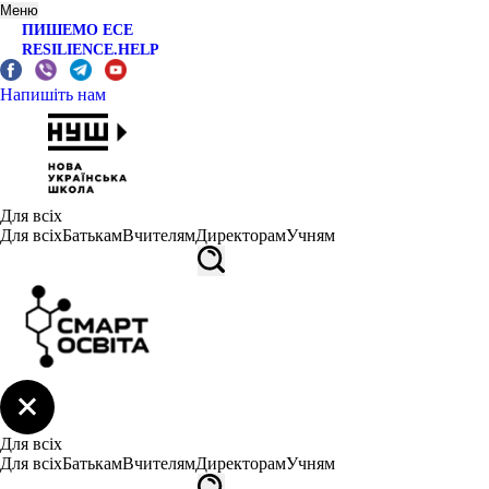
Меню
ПИШЕМО ЕСЕ
RESILIENCE.HELP
Напишіть нам
Для всіх
Для всіх
Батькам
Вчителям
Директорам
Учням
Для всіх
Для всіх
Батькам
Вчителям
Директорам
Учням