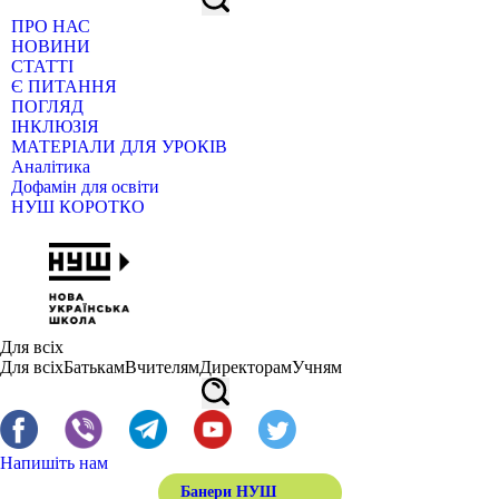
ПРО НАС
НОВИНИ
СТАТТІ
Є ПИТАННЯ
ПОГЛЯД
ІНКЛЮЗІЯ
МАТЕРІАЛИ ДЛЯ УРОКІВ
Аналітика
Дофамін для освіти
НУШ КОРОТКО
Для всіх
Для всіх
Батькам
Вчителям
Директорам
Учням
Напишіть нам
Банери НУШ