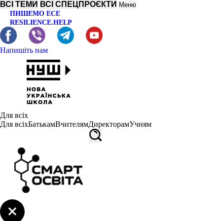
ВСІ ТЕМИ
ВСІ СПЕЦПРОЄКТИ
Меню
ПИШЕМО ЕСЕ
RESILIENCE.HELP
Напишіть нам
Для всіх
Для всіх
Батькам
Вчителям
Директорам
Учням