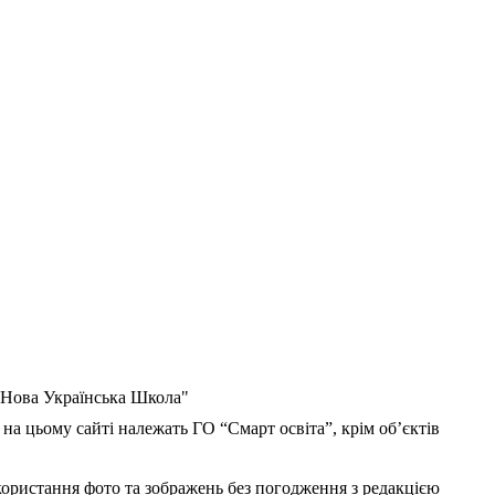
 "Нова Українська Школа"
 на цьому сайті належать ГО “Смарт освіта”, крім об’єктів
користання фото та зображень без погодження з редакцією