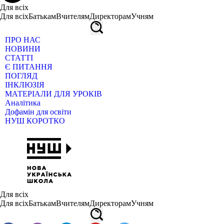
Для всіх
Для всіх
Батькам
Вчителям
Директорам
Учням
ПРО НАС
НОВИНИ
СТАТТІ
Є ПИТАННЯ
ПОГЛЯД
ІНКЛЮЗІЯ
МАТЕРІАЛИ ДЛЯ УРОКІВ
Аналітика
Дофамін для освіти
НУШ КОРОТКО
Для всіх
Для всіх
Батькам
Вчителям
Директорам
Учням