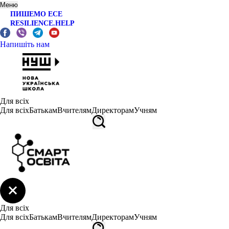
Меню
ПИШЕМО ЕСЕ
RESILIENCE.HELP
Напишіть нам
Для всіх
Для всіх
Батькам
Вчителям
Директорам
Учням
Для всіх
Для всіх
Батькам
Вчителям
Директорам
Учням