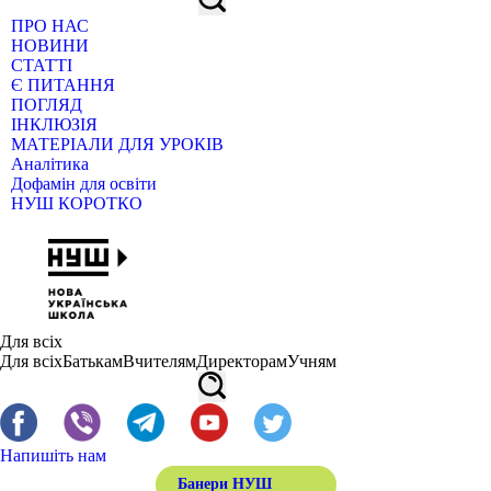
ПРО НАС
НОВИНИ
СТАТТІ
Є ПИТАННЯ
ПОГЛЯД
ІНКЛЮЗІЯ
МАТЕРІАЛИ ДЛЯ УРОКІВ
Аналітика
Дофамін для освіти
НУШ КОРОТКО
Для всіх
Для всіх
Батькам
Вчителям
Директорам
Учням
Напишіть нам
Банери НУШ