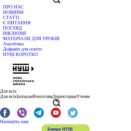
ПРО НАС
НОВИНИ
СТАТТІ
Є ПИТАННЯ
ПОГЛЯД
ІНКЛЮЗІЯ
МАТЕРІАЛИ ДЛЯ УРОКІВ
Аналітика
Дофамін для освіти
НУШ КОРОТКО
Для всіх
Для всіх
Батькам
Вчителям
Директорам
Учням
Напишіть нам
Банери НУШ