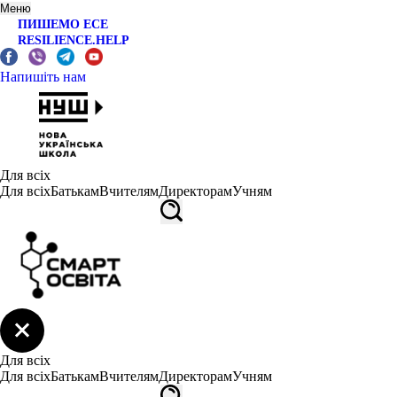
Меню
ПИШЕМО ЕСЕ
RESILIENCE.HELP
Напишіть нам
Для всіх
Для всіх
Батькам
Вчителям
Директорам
Учням
Для всіх
Для всіх
Батькам
Вчителям
Директорам
Учням