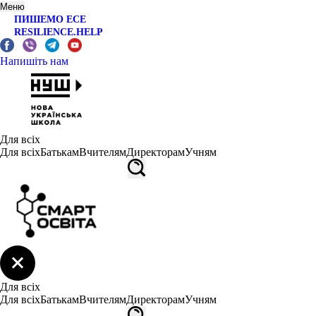
Меню
ПИШЕМО ЕСЕ
RESILIENCE.HELP
Напишіть нам
Для всіх
Для всіх
Батькам
Вчителям
Директорам
Учням
Для всіх
Для всіх
Батькам
Вчителям
Директорам
Учням