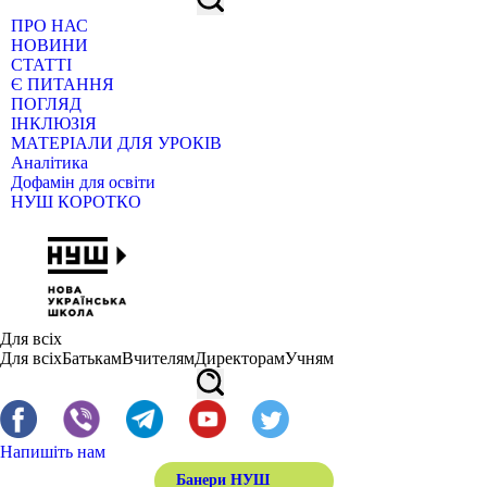
ПРО НАС
НОВИНИ
СТАТТІ
Є ПИТАННЯ
ПОГЛЯД
ІНКЛЮЗІЯ
МАТЕРІАЛИ ДЛЯ УРОКІВ
Аналітика
Дофамін для освіти
НУШ КОРОТКО
Для всіх
Для всіх
Батькам
Вчителям
Директорам
Учням
Напишіть нам
Банери НУШ