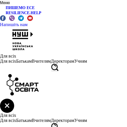
Меню
ПИШЕМО ЕСЕ
RESILIENCE.HELP
Напишіть нам
Для всіх
Для всіх
Батькам
Вчителям
Директорам
Учням
Для всіх
Для всіх
Батькам
Вчителям
Директорам
Учням