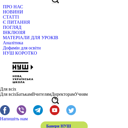
ПРО НАС
НОВИНИ
СТАТТІ
Є ПИТАННЯ
ПОГЛЯД
ІНКЛЮЗІЯ
МАТЕРІАЛИ ДЛЯ УРОКІВ
Аналітика
Дофамін для освіти
НУШ КОРОТКО
Для всіх
Для всіх
Батькам
Вчителям
Директорам
Учням
Напишіть нам
Банери НУШ