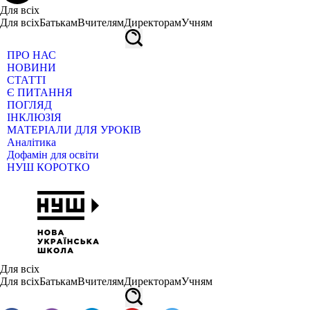
Для всіх
Для всіх
Батькам
Вчителям
Директорам
Учням
ПРО НАС
НОВИНИ
СТАТТІ
Є ПИТАННЯ
ПОГЛЯД
ІНКЛЮЗІЯ
МАТЕРІАЛИ ДЛЯ УРОКІВ
Аналітика
Дофамін для освіти
НУШ КОРОТКО
Для всіх
Для всіх
Батькам
Вчителям
Директорам
Учням