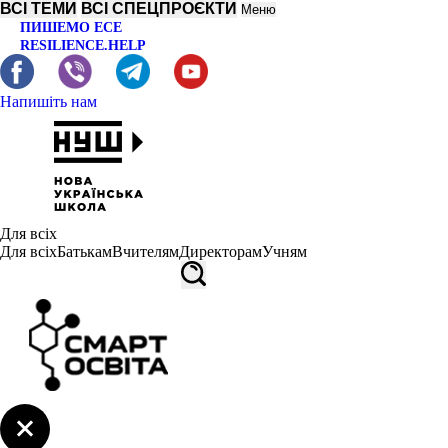
ВСІ ТЕМИ
ВСІ СПЕЦПРОЄКТИ
Меню
ПИШЕМО ЕСЕ
RESILIENCE.HELP
Напишіть нам
Для всіх
Для всіх
Батькам
Вчителям
Директорам
Учням