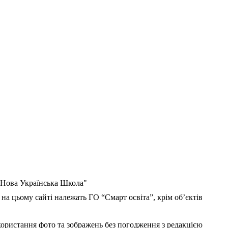
 "Нова Українська Школа"
 на цьому сайті належать ГО “Смарт освіта”, крім об’єктів
користання фото та зображень без погодження з редакцією