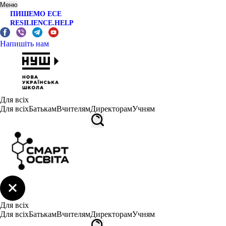
Меню
ПИШЕМО ЕСЕ
RESILIENCE.HELP
Напишіть нам
Для всіх
Для всіх
Батькам
Вчителям
Директорам
Учням
Для всіх
Для всіх
Батькам
Вчителям
Директорам
Учням