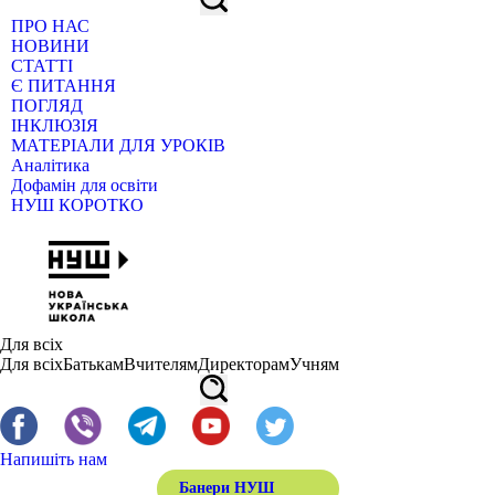
ПРО НАС
НОВИНИ
СТАТТІ
Є ПИТАННЯ
ПОГЛЯД
ІНКЛЮЗІЯ
МАТЕРІАЛИ ДЛЯ УРОКІВ
Аналітика
Дофамін для освіти
НУШ КОРОТКО
Для всіх
Для всіх
Батькам
Вчителям
Директорам
Учням
Напишіть нам
Банери НУШ