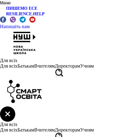
Меню
ПИШЕМО ЕСЕ
RESILIENCE.HELP
Напишіть нам
Для всіх
Для всіх
Батькам
Вчителям
Директорам
Учням
Для всіх
Для всіх
Батькам
Вчителям
Директорам
Учням