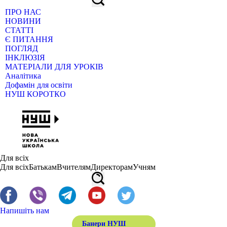
ПРО НАС
НОВИНИ
СТАТТІ
Є ПИТАННЯ
ПОГЛЯД
ІНКЛЮЗІЯ
МАТЕРІАЛИ ДЛЯ УРОКІВ
Аналітика
Дофамін для освіти
НУШ КОРОТКО
Для всіх
Для всіх
Батькам
Вчителям
Директорам
Учням
Напишіть нам
Банери НУШ