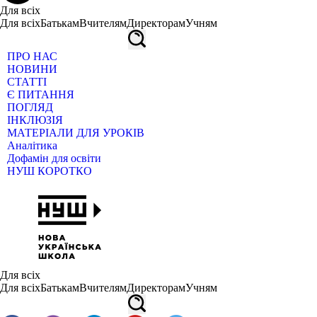
Для всіх
Для всіх
Батькам
Вчителям
Директорам
Учням
ПРО НАС
НОВИНИ
СТАТТІ
Є ПИТАННЯ
ПОГЛЯД
ІНКЛЮЗІЯ
МАТЕРІАЛИ ДЛЯ УРОКІВ
Аналітика
Дофамін для освіти
НУШ КОРОТКО
Для всіх
Для всіх
Батькам
Вчителям
Директорам
Учням