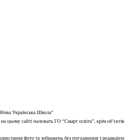
 "Нова Українська Школа"
 на цьому сайті належать ГО “Смарт освіта”, крім об’єктів
користання фото та зображень без погодження з редакцією