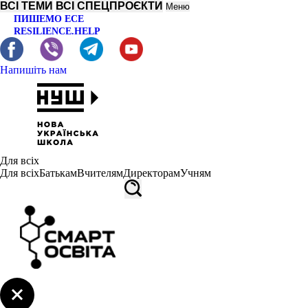
ВСІ ТЕМИ
ВСІ СПЕЦПРОЄКТИ
Меню
ПИШЕМО ЕСЕ
RESILIENCE.HELP
Напишіть нам
Для всіх
Для всіх
Батькам
Вчителям
Директорам
Учням