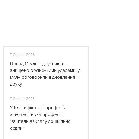
7 Серпня 2026
Понад 1,1 млн підручників
знищено російськими ударами: у
МОН обговорили відновлення
друку
7 Серпня 2026
У Класифікаторі професій
з’явиться нова професія
“вчитель закладу дошкільної
освіти”