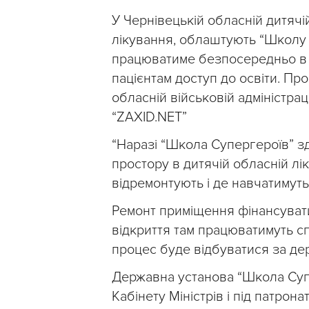
У Чернівецькій обласній дитячій
лікування, облаштують “Школу 
працюватиме безпосередньо в 
пацієнтам доступ до освіти. Пр
обласній військовій адміністраці
“ZAXID.NET”
“Наразі “Школа Супергероїв” зд
простору в дитячій обласній лі
відремонтують і де навчатимуть 
Ремонт приміщення фінансуват
відкриття там працюватимуть сп
процес буде відбуватися за де
Державна установа “Школа Супер
Кабінету Міністрів і під патрон