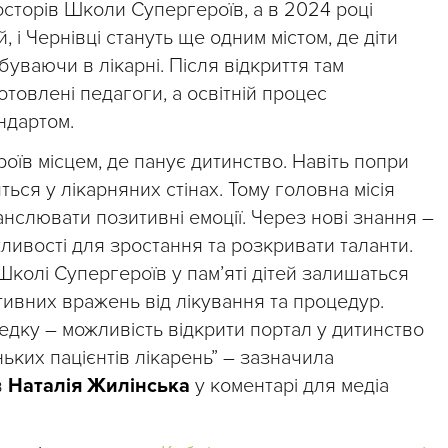
росторів Школи Супергероїв, а в 2024 році
 і Чернівці стануть ще одним містом, де діти
буваючи в лікарні. Після відкриття там
товлені педагоги, а освітній процес
ндартом.
їв місцем, де панує дитинство. Навіть попри
ться у лікарняних стінах. Тому головна місія
анслювати позитивні емоції. Через нові знання –
жливості для зростання та розкривати таланти.
Школі Супергероїв у памʼяті дітей залишаться
тивних вражень від лікування та процедур.
едку – можливість відкрити портал у дитинство
ньких пацієнтів лікарень” – зазначила
в
Наталія Жилінська
у коментарі для медіа