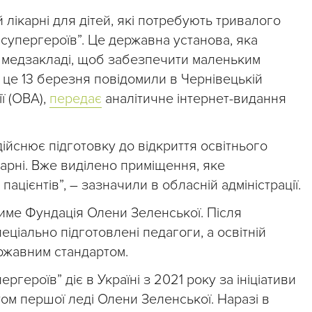
 лікарні для дітей, які потребують тривалого
супергероїв”. Це державна установа, яка
медзакладі, щоб забезпечити маленьким
о це 13 березня повідомили в Чернівецькій
ї (ОВА),
передає
аналітичне інтернет-видання
ійснює підготовку до відкриття освітнього
карні. Вже виділено приміщення, яке
пацієнтів”, – зазначили в обласній адміністрації.
име Фундація Олени Зеленської. Після
еціально підготовлені педагоги, а освітній
ржавним стандартом.
героїв” діє в Україні з 2021 року за ініціативи
атом першої леді Олени Зеленської. Наразі в