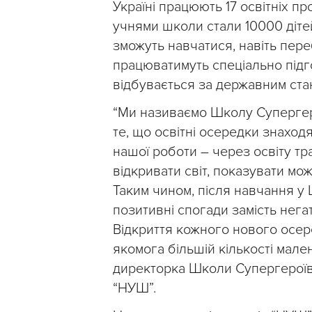
Україні працюють 17 освітніх п
учнями школи стали 10000 дітей,
зможуть навчатися, навіть пере
працюватимуть спеціально підго
відбувається за державним ста
“Ми називаємо Школу Супергеро
те, що освітні осередки знаходя
нашої роботи – через освіту тр
відкривати світ, показувати мо
Таким чином, після навчання у 
позитивні спогади замість нега
Відкриття кожного нового осер
якомога більшій кількості мале
директорка Школи Супергерої
“НУШ”.