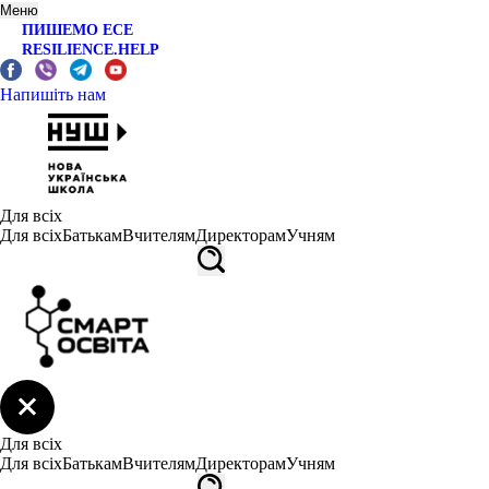
Меню
ПИШЕМО ЕСЕ
RESILIENCE.HELP
Напишіть нам
Для всіх
Для всіх
Батькам
Вчителям
Директорам
Учням
Для всіх
Для всіх
Батькам
Вчителям
Директорам
Учням