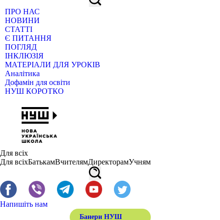
ПРО НАС
НОВИНИ
СТАТТІ
Є ПИТАННЯ
ПОГЛЯД
ІНКЛЮЗІЯ
МАТЕРІАЛИ ДЛЯ УРОКІВ
Аналітика
Дофамін для освіти
НУШ КОРОТКО
Для всіх
Для всіх
Батькам
Вчителям
Директорам
Учням
Напишіть нам
Банери НУШ