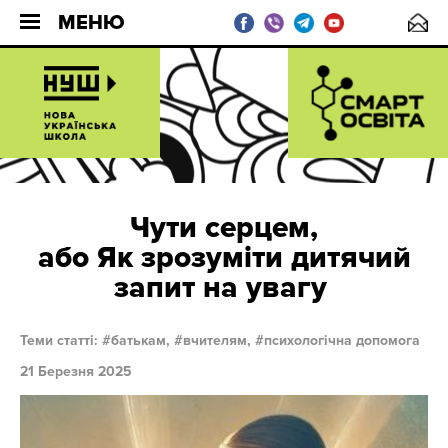
МЕНЮ
Чути серцем,
або Як зрозуміти дитячий
запит на увагу
Теми статті:
батькам,
вчителям,
психологічна допомога
21 Березня 2025