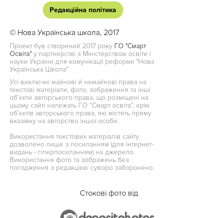
Редакційна політика
© Нова Українська школа, 2017
Проект був створений 2017 року
ГО "Смарт
Освіта"
у партнерстві з Міністерством освіти і
науки України для комунікації реформи "Нова
Українська Школа"
Усі виключні майнові й немайнові права на
текстові матеріали, фото, зображення та інші
об’єкти авторського права, що розміщені на
цьому сайті належать ГО “Смарт освіта”, крім
об’єктів авторського права, які містять пряму
вказівку на авторство іншої особи.
Використання текстових матеріалів сайту
дозволено лише з посиланням (для інтернет-
видань - гіперпосиланням) на джерело.
Використання фото та зображень без
погодження з редакцією суворо заборонено.
Стокові фото від