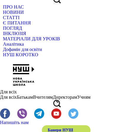
ПРО НАС
НОВИНИ
СТАТТІ
Є ПИТАННЯ
ПОГЛЯД
ІНКЛЮЗІЯ
МАТЕРІАЛИ ДЛЯ УРОКІВ
Аналітика
Дофамін для освіти
НУШ КОРОТКО
Для всіх
Для всіх
Батькам
Вчителям
Директорам
Учням
Напишіть нам
Банери НУШ