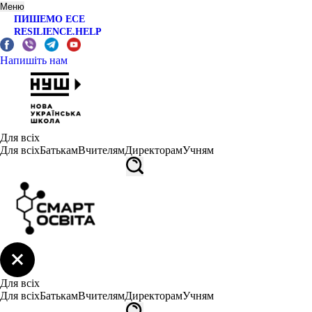
Меню
ПИШЕМО ЕСЕ
RESILIENCE.HELP
Напишіть нам
Для всіх
Для всіх
Батькам
Вчителям
Директорам
Учням
Для всіх
Для всіх
Батькам
Вчителям
Директорам
Учням