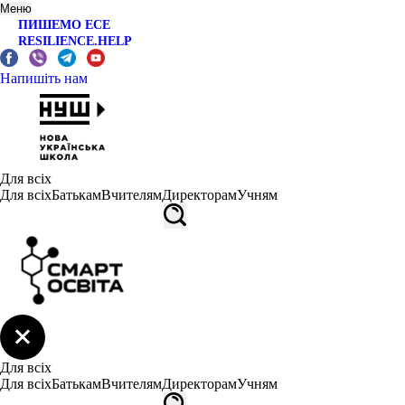
Меню
ПИШЕМО ЕСЕ
RESILIENCE.HELP
Напишіть нам
Для всіх
Для всіх
Батькам
Вчителям
Директорам
Учням
Для всіх
Для всіх
Батькам
Вчителям
Директорам
Учням