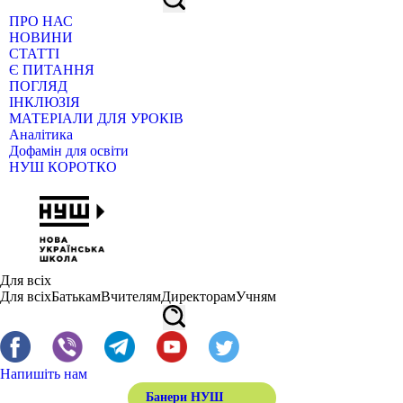
ПРО НАС
НОВИНИ
СТАТТІ
Є ПИТАННЯ
ПОГЛЯД
ІНКЛЮЗІЯ
МАТЕРІАЛИ ДЛЯ УРОКІВ
Аналітика
Дофамін для освіти
НУШ КОРОТКО
Для всіх
Для всіх
Батькам
Вчителям
Директорам
Учням
Напишіть нам
Банери НУШ