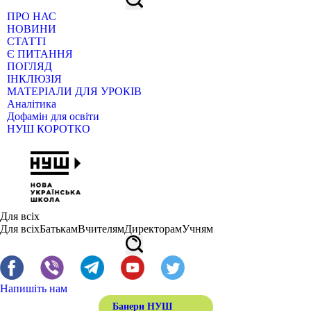
ПРО НАС
НОВИНИ
СТАТТІ
Є ПИТАННЯ
ПОГЛЯД
ІНКЛЮЗІЯ
МАТЕРІАЛИ ДЛЯ УРОКІВ
Аналітика
Дофамін для освіти
НУШ КОРОТКО
Для всіх
Для всіх
Батькам
Вчителям
Директорам
Учням
Напишіть нам
Банери НУШ