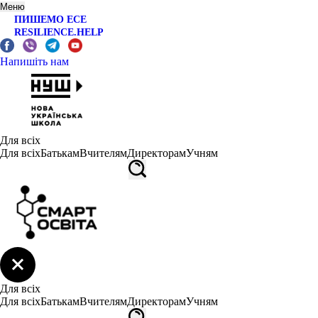
Меню
ПИШЕМО ЕСЕ
RESILIENCE.HELP
Напишіть нам
Для всіх
Для всіх
Батькам
Вчителям
Директорам
Учням
Для всіх
Для всіх
Батькам
Вчителям
Директорам
Учням