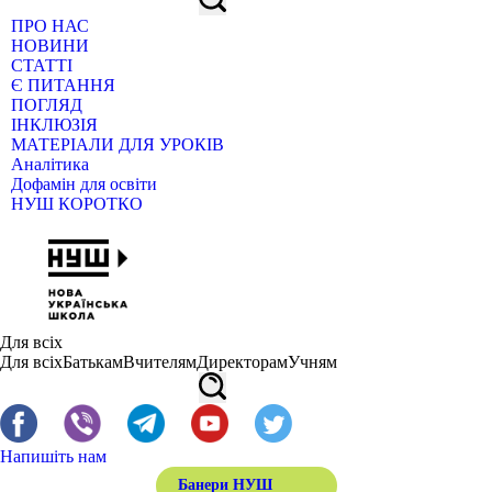
ПРО НАС
НОВИНИ
СТАТТІ
Є ПИТАННЯ
ПОГЛЯД
ІНКЛЮЗІЯ
МАТЕРІАЛИ ДЛЯ УРОКІВ
Аналітика
Дофамін для освіти
НУШ КОРОТКО
Для всіх
Для всіх
Батькам
Вчителям
Директорам
Учням
Напишіть нам
Банери НУШ