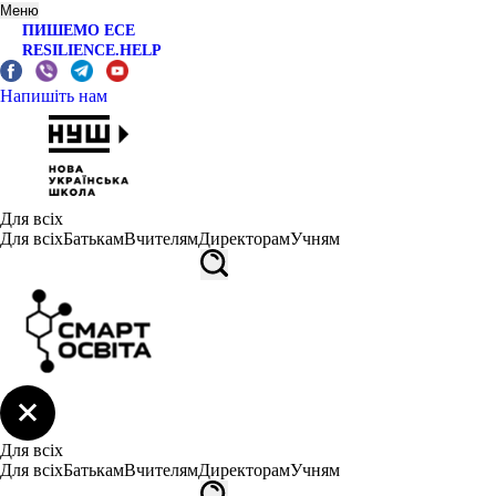
Меню
ПИШЕМО ЕСЕ
RESILIENCE.HELP
Напишіть нам
Для всіх
Для всіх
Батькам
Вчителям
Директорам
Учням
Для всіх
Для всіх
Батькам
Вчителям
Директорам
Учням