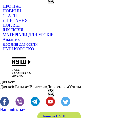
ПРО НАС
НОВИНИ
СТАТТІ
Є ПИТАННЯ
ПОГЛЯД
ІНКЛЮЗІЯ
МАТЕРІАЛИ ДЛЯ УРОКІВ
Аналітика
Дофамін для освіти
НУШ КОРОТКО
Для всіх
Для всіх
Батькам
Вчителям
Директорам
Учням
Напишіть нам
Банери НУШ