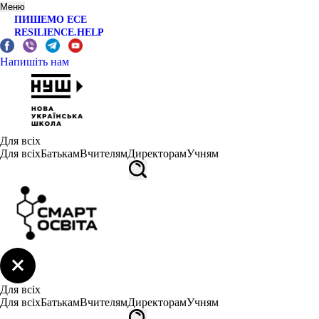
Меню
ПИШЕМО ЕСЕ
RESILIENCE.HELP
Напишіть нам
Для всіх
Для всіх
Батькам
Вчителям
Директорам
Учням
Для всіх
Для всіх
Батькам
Вчителям
Директорам
Учням