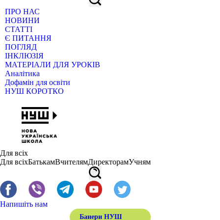
ПРО НАС
НОВИНИ
СТАТТІ
Є ПИТАННЯ
ПОГЛЯД
ІНКЛЮЗІЯ
МАТЕРІАЛИ ДЛЯ УРОКІВ
Аналітика
Дофамін для освіти
НУШ КОРОТКО
Для всіх
Для всіх
Батькам
Вчителям
Директорам
Учням
Напишіть нам
Банери НУШ