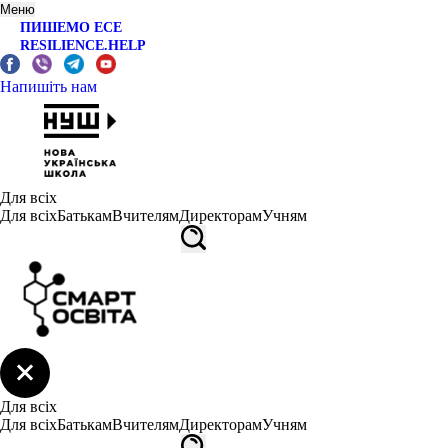
Меню
ПИШЕМО ЕСЕ
RESILIENCE.HELP
Напишіть нам
Для всіх
Для всіх
Батькам
Вчителям
Директорам
Учням
Для всіх
Для всіх
Батькам
Вчителям
Директорам
Учням