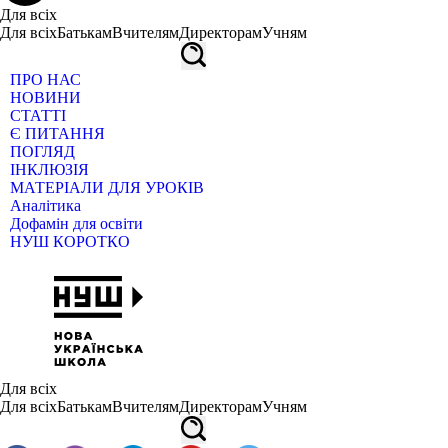
Для всіх
Для всіх
Батькам
Вчителям
Директорам
Учням
ПРО НАС
НОВИНИ
СТАТТІ
Є ПИТАННЯ
ПОГЛЯД
ІНКЛЮЗІЯ
МАТЕРІАЛИ ДЛЯ УРОКІВ
Аналітика
Дофамін для освіти
НУШ КОРОТКО
Для всіх
Для всіх
Батькам
Вчителям
Директорам
Учням