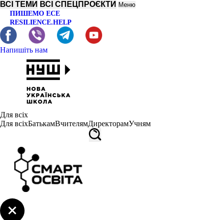
ВСІ ТЕМИ
ВСІ СПЕЦПРОЄКТИ
Меню
ПИШЕМО ЕСЕ
RESILIENCE.HELP
Напишіть нам
Для всіх
Для всіх
Батькам
Вчителям
Директорам
Учням