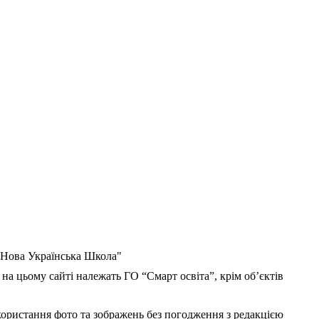
 "Нова Українська Школа"
 на цьому сайті належать ГО “Смарт освіта”, крім об’єктів
користання фото та зображень без погодження з редакцією