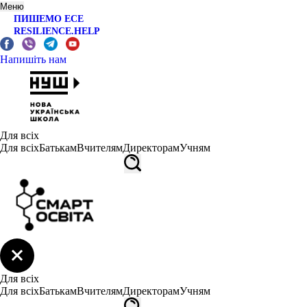
Меню
ПИШЕМО ЕСЕ
RESILIENCE.HELP
Напишіть нам
Для всіх
Для всіх
Батькам
Вчителям
Директорам
Учням
Для всіх
Для всіх
Батькам
Вчителям
Директорам
Учням