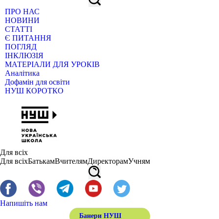
ПРО НАС
НОВИНИ
СТАТТІ
Є ПИТАННЯ
ПОГЛЯД
ІНКЛЮЗІЯ
МАТЕРІАЛИ ДЛЯ УРОКІВ
Аналітика
Дофамін для освіти
НУШ КОРОТКО
Для всіх
Для всіх
Батькам
Вчителям
Директорам
Учням
Напишіть нам
Банери НУШ