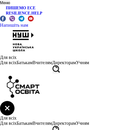
Меню
ПИШЕМО ЕСЕ
RESILIENCE.HELP
Напишіть нам
Для всіх
Для всіх
Батькам
Вчителям
Директорам
Учням
Для всіх
Для всіх
Батькам
Вчителям
Директорам
Учням