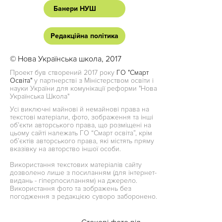
Банери НУШ
Редакційна політика
© Нова Українська школа, 2017
Проект був створений 2017 року
ГО "Смарт
Освіта"
у партнерстві з Міністерством освіти і
науки України для комунікації реформи "Нова
Українська Школа"
Усі виключні майнові й немайнові права на
текстові матеріали, фото, зображення та інші
об’єкти авторського права, що розміщені на
цьому сайті належать ГО “Смарт освіта”, крім
об’єктів авторського права, які містять пряму
вказівку на авторство іншої особи.
Використання текстових матеріалів сайту
дозволено лише з посиланням (для інтернет-
видань - гіперпосиланням) на джерело.
Використання фото та зображень без
погодження з редакцією суворо заборонено.