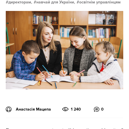
директорам,
навчай для України,
освітнім управлінцям
Анастасія Мацепа
1 240
0