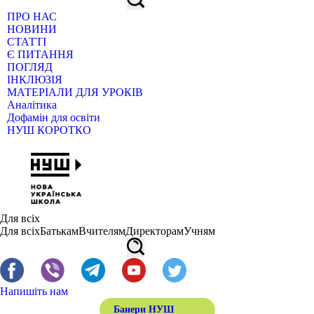
ПРО НАС
НОВИНИ
СТАТТІ
Є ПИТАННЯ
ПОГЛЯД
ІНКЛЮЗІЯ
МАТЕРІАЛИ ДЛЯ УРОКІВ
Аналітика
Дофамін для освіти
НУШ КОРОТКО
Для всіх
Для всіх
Батькам
Вчителям
Директорам
Учням
Напишіть нам
Банери НУШ