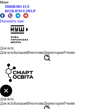
Меню
ПИШЕМО ЕСЕ
RESILIENCE.HELP
Напишіть нам
Для всіх
Для всіх
Батькам
Вчителям
Директорам
Учням
Для всіх
Для всіх
Батькам
Вчителям
Директорам
Учням