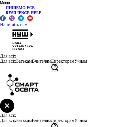
Меню
ПИШЕМО ЕСЕ
RESILIENCE.HELP
Напишіть нам
Для всіх
Для всіх
Батькам
Вчителям
Директорам
Учням
Для всіх
Для всіх
Батькам
Вчителям
Директорам
Учням