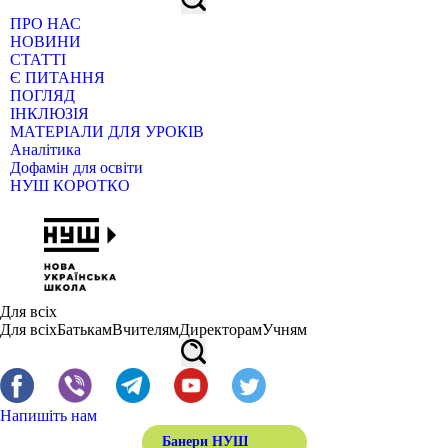
ПРО НАС
НОВИНИ
СТАТТІ
Є ПИТАННЯ
ПОГЛЯД
ІНКЛЮЗІЯ
МАТЕРІАЛИ ДЛЯ УРОКІВ
Аналітика
Дофамін для освіти
НУШ КОРОТКО
Для всіх
Для всіх
Батькам
Вчителям
Директорам
Учням
Напишіть нам
Банери НУШ