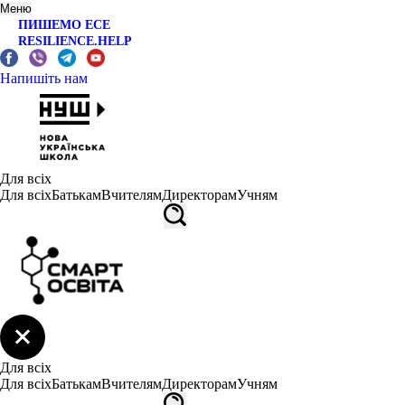
Меню
ПИШЕМО ЕСЕ
RESILIENCE.HELP
Напишіть нам
Для всіх
Для всіх
Батькам
Вчителям
Директорам
Учням
Для всіх
Для всіх
Батькам
Вчителям
Директорам
Учням