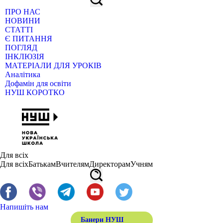
ПРО НАС
НОВИНИ
СТАТТІ
Є ПИТАННЯ
ПОГЛЯД
ІНКЛЮЗІЯ
МАТЕРІАЛИ ДЛЯ УРОКІВ
Аналітика
Дофамін для освіти
НУШ КОРОТКО
Для всіх
Для всіх
Батькам
Вчителям
Директорам
Учням
Напишіть нам
Банери НУШ